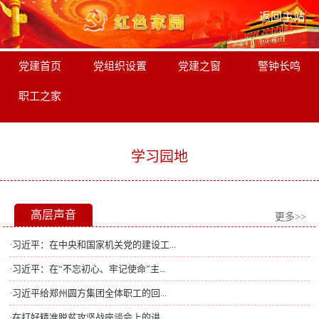
返回主站
党建首页
党组织设置
党建之窗
警钟长鸣
职工之家
学习园地
高层声音
更多>>
·习近平：在中央和国家机关党的建设工...
·习近平：在“不忘初心、牢记使命”主...
·习近平给郑州圆方集团全体职工的回...
·在打好精准脱贫攻坚战座谈会上的讲...